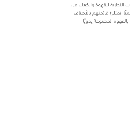
 أكبر العلامات التجارية للقهوة والكعك في
13 متجر في ما يقرب من 40 سوقًا عالميًا. تمتلئ قائمتهم بالأصناف
القهوة المصنوعة يدويًا