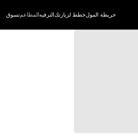
خريطة المول
خطط لزيارتك
الترفيه
المطاعم
تسوق