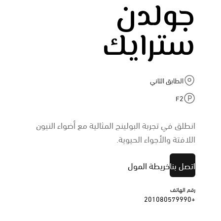
جولدن
سترايك
الطابق الثاني
F2
انطلق في تجربة البولينج المثالية مع أضواء النيون
اللافتة والأجواء الحيوية.
اتصل بنا
خريطة المول
رقم الهاتف
+201080579990