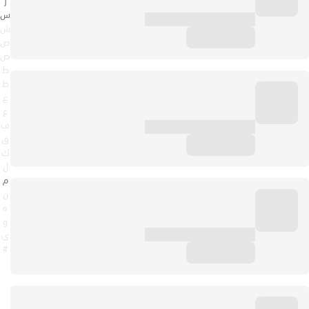
س
ش
ص
ض
ط
ظ
ع
غ
ف
ق
ك
ل
م
ن
ه
و
ي
#