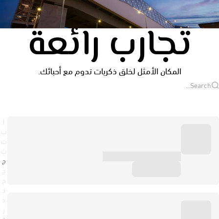
تجارب رائعة
المكان الأمثل لخلق ذكريات تدوم مع أحبائك.
ا
ب
ت
ث
ج
ح
خ
د
ذ
ر
ز